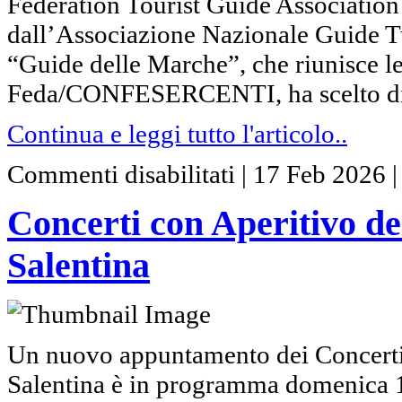
Federation Tourist Guide Association
dall’Associazione Nazionale Guide Tu
“Guide delle Marche”, che riunisce le
Feda/CONFESERCENTI, ha scelto di 
Continua e leggi tutto l'articolo..
su
Commenti disabilitati
|
17 Feb 2026
Concerti
con
Aperitivo
Concerti con Aperitivo d
della
Camerata
Musicale
Salentina
Salentina
Un nuovo appuntamento dei Concerti
Salentina è in programma domenica 1 