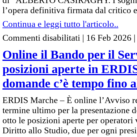
di “ALBERTO CASIRAGHY. I sogni di 
l’opera definitiva firmata dal critic
Continua e leggi tutto l'articolo..
su
Commenti disabilitati
|
16 Feb 2026
Online
il
Bando
Online il Bando per il Ser
per
il
Servizio
posizioni aperte in ERDI
Civile
Regionale,
8
domande c’è tempo fino a
le
posizioni
aperte
in
ERDIS Marche – È online l’Avviso rel
ERDIS
Marche.
termine ultimo per la presentazione d
Per
presentare
le
otto le posizioni aperte per operatori
domande
c’è
Diritto allo Studio, due per ogni pr
tempo
fino