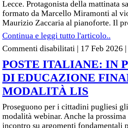
Lecce. Protagonista della mattinata s
formato da Marcello Miramonti al vio
Maurizio Zaccaria al pianoforte. Il
Continua e leggi tutto l'articolo..
su
Commenti disabilitati
|
17 Feb 2026
POSTE
ITALIANE:
IN
POSTE ITALIANE: IN 
PUGLIA
I
WEBINAR
DI EDUCAZIONE FINA
DI EDUCAZIONE
FINANZIARIA
ANCHE
MODALITÀ LIS
IN
MODALITÀ
LIS
Proseguono per i cittadini pugliesi g
modalità webinar. Anche la prossima 
incontro su argomenti fondamentali pe