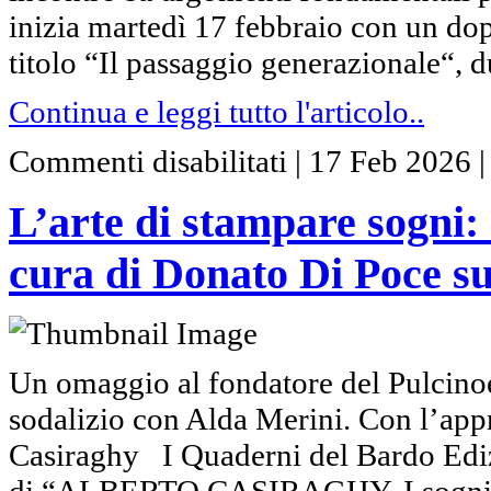
inizia martedì 17 febbraio con un dopp
titolo “Il passaggio generazionale“, d
Continua e leggi tutto l'articolo..
su
Commenti disabilitati
|
17 Feb 2026
L’arte
di
stampare
L’arte di stampare sogni: 
sogni:
esce
il
cura di Donato Di Poce s
nuovo
volume
di
e
a
cura
di
Un omaggio al fondatore del Pulcinoele
Donato
Di
sodalizio con Alda Merini. Con l’app
Poce
su
Casiraghy I Quaderni del Bardo Ediz
Alberto
Casiraghy