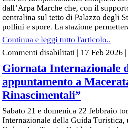
dall’Arpa Marche che, con il supporto
centralina sul tetto di Palazzo degli S
pollini e spore. La stazione permetter
Continua e leggi tutto l'articolo..
su
Commenti disabilitati
|
17 Feb 2026
Giornata
Internazionale
della
Giornata Internazionale d
Guida
turistica:
appuntamento
appuntamento a Macerata
a
Macerata
con
Rinascimentali”
le
“Armonie
Rinascimentali”
Sabato 21 e domenica 22 febbraio to
Internazionale della Guida Turistica, 