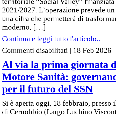
territoriale “Social Valley” finanzi
2021/2027. L’operazione prevede un 
una cifra che permetterà di trasforma
moderno, […]
Continua e leggi tutto l'articolo..
su
Commenti disabilitati
|
18 Feb 2026
Al
via
la
Al via la prima giornata 
prima
giornata
della
Motore Sanità: governanc
Cernobbio
School
di
per il futuro del SSN
Motore
Sanità:
governance,
innovazione
Si è aperta oggi, 18 febbraio, presso 
e
prevenzione
di Cernobbio (Largo Luchino Visconti
per
il