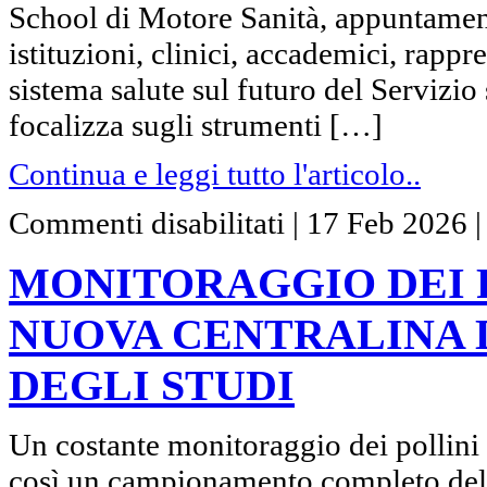
futuro
School di Motore Sanità, appuntamento
del
SSN
istituzioni, clinici, accademici, rappr
sistema salute sul futuro del Servizio
focalizza sugli strumenti […]
Continua e leggi tutto l'articolo..
su
Commenti disabilitati
|
17 Feb 2026
MONITORAGGIO
DEI
POLLINI
MONITORAGGIO DEI P
NELL’ARIA,
NUOVA
CENTRALINA
NUOVA CENTRALINA 
DELL’ARPA
A
PALAZZO
DEGLI STUDI
DEGLI
STUDI
Un costante monitoraggio dei pollini p
così un campionamento completo della