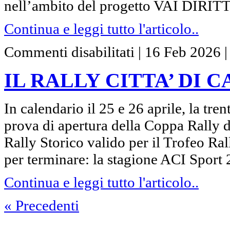
nell’ambito del progetto VAI DIR
al
27
febbraio
Continua e leggi tutto l'articolo..
2026
su
Commenti disabilitati
|
16 Feb 2026
IL
RALLY
CITTA’
IL RALLY CITTA’ DI
DI
CASARANO
FA
PRIMAVERA
In calendario il 25 e 26 aprile, la tr
prova di apertura della Coppa Rally 
Rally Storico valido per il Trofeo Ra
per terminare: la stagione ACI Sport
Continua e leggi tutto l'articolo..
« Precedenti