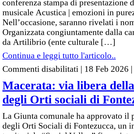
conferenza stampa di presentazione d
musicale Acustica | emozioni in purez
Nell’occasione, saranno rivelati i nomi
Organizzata congiuntamente dalla can
da Artilibrio (ente culturale […]
Continua e leggi tutto l'articolo..
su
Commenti disabilitati
|
18 Feb 2026
Macerata:
via
libera
Macerata: via libera dell
della
Giunta
alla
degli Orti sociali di Font
rigenerazione
degli
Orti
sociali
La Giunta comunale ha approvato il pr
di
Fontezucca
degli Orti Sociali di Fontezucca, un in